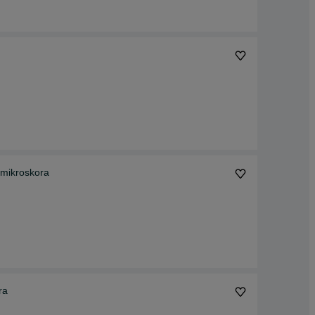
 mikroskora
ra