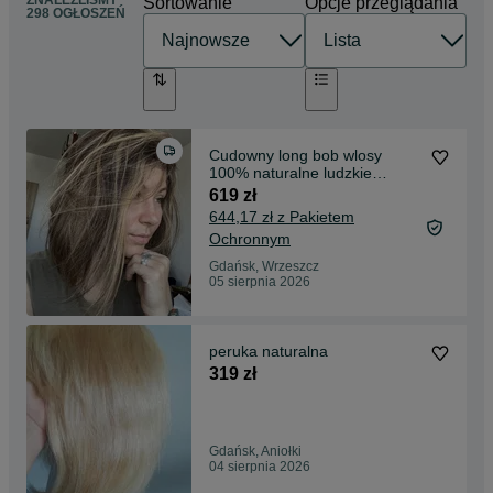
ZNALEŹLIŚMY
Sortowanie
Opcje przeglądania
298 OGŁOSZEŃ
Cudowny long bob wlosy
100% naturalne ludzkie
mikroskora balejaz braz
619 zł
644,17 zł z Pakietem
Ochronnym
Gdańsk, Wrzeszcz
05 sierpnia 2026
peruka naturalna
319 zł
Gdańsk, Aniołki
04 sierpnia 2026