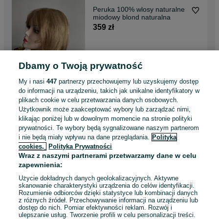
Peruka 100% wlosy naturalne
miodowy blond naturalna
359 zł
Gdańsk, Wrzeszcz
04 sierpnia 2026
Dbamy o Twoją prywatność
My i nasi
447
partnerzy przechowujemy lub uzyskujemy dostęp
do informacji na urządzeniu, takich jak unikalne identyfikatory w
Peruka wlosy naturalne
brazowa mikroskora lacefront
plikach cookie w celu przetwarzania danych osobowych.
619 zł
Użytkownik może zaakceptować wybory lub zarządzać nimi,
klikając poniżej lub w dowolnym momencie na stronie polityki
prywatności. Te wybory będą sygnalizowane naszym partnerom
Gdańsk, Wrzeszcz
i nie będą miały wpływu na dane przeglądania.
Polityka
04 sierpnia 2026
cookies,
Polityka Prywatności
Wraz z naszymi partnerami przetwarzamy dane w celu
zapewnienia:
Przepiekna puchata peruka
Użycie dokładnych danych geolokalizacyjnych. Aktywne
kasztan z grzywka 100%
skanowanie charakterystyki urządzenia do celów identyfikacji.
wlosy naturalne
539 zł
Rozumienie odbiorców dzięki statystyce lub kombinacji danych
z różnych źródeł. Przechowywanie informacji na urządzeniu lub
561,37 zł z Pakietem
dostęp do nich. Pomiar efektywności reklam. Rozwój i
Ochronnym
ulepszanie usług. Tworzenie profili w celu personalizacji treści.