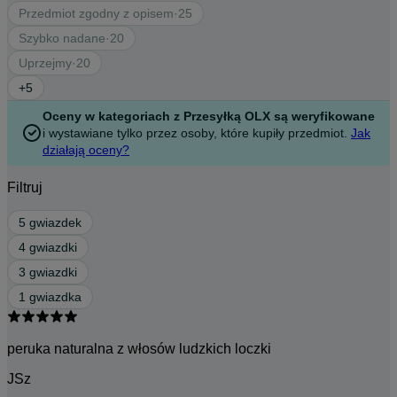
Przedmiot zgodny z opisem
·
25
Szybko nadane
·
20
Uprzejmy
·
20
+
5
Oceny w kategoriach z Przesyłką OLX są weryfikowane
i wystawiane tylko przez osoby, które kupiły przedmiot.
Jak
działają oceny?
Filtruj
5 gwiazdek
4 gwiazdki
3 gwiazdki
1 gwiazdka
peruka naturalna z włosów ludzkich loczki
JSz