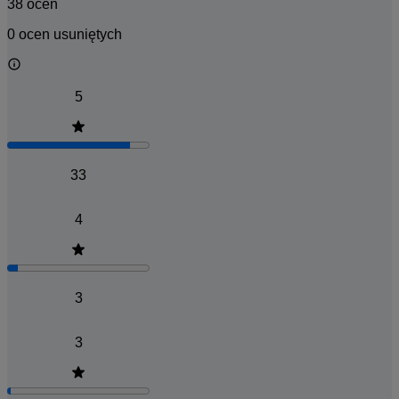
38 ocen
0 ocen usuniętych
5
33
4
3
3