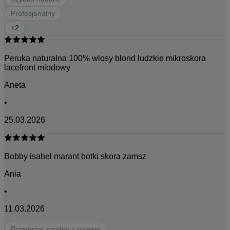
Profesjonalny
+
2
Peruka naturalna 100% wlosy blond ludzkie mikroskora
lacefront miodowy
Aneta
•
25.03.2026
Bobby isabel marant botki skora zamsz
Ania
•
11.03.2026
Przedmiot zgodny z opisem