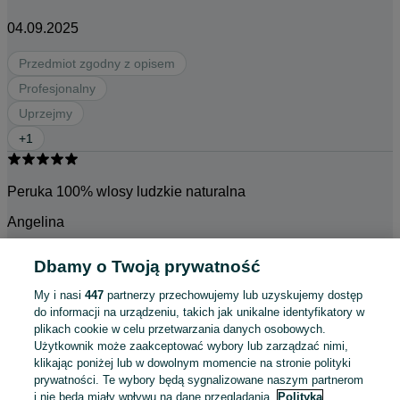
04.09.2025
Przedmiot zgodny z opisem
Profesjonalny
Uprzejmy
+
1
Peruka 100% wlosy ludzkie naturalna
Angelina
•
Dbamy o Twoją prywatność
26.08.2025
My i nasi
447
partnerzy przechowujemy lub uzyskujemy dostęp
do informacji na urządzeniu, takich jak unikalne identyfikatory w
plikach cookie w celu przetwarzania danych osobowych.
Cudowne, miękkie brązowe fale włosy naturalne peruka
Użytkownik może zaakceptować wybory lub zarządzać nimi,
Mikroskora
klikając poniżej lub w dowolnym momencie na stronie polityki
prywatności. Te wybory będą sygnalizowane naszym partnerom
Magdalena
i nie będą miały wpływu na dane przeglądania.
Polityka